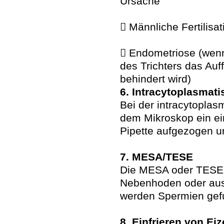
Ursache
 Männliche Fertilisa
 Endometriose (wenn
des Trichters das Au
behindert wird)
6. Intracytoplasmati
Bei der intracytoplas
dem Mikroskop ein ei
Pipette aufgezogen und 
7. MESA/TESE
Die MESA oder TESE
Nebenhoden oder aus 
werden Spermien gef
8. Einfrieren von Eiz