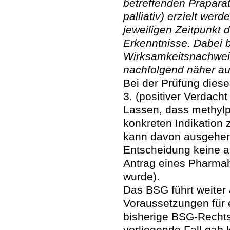
betreffenden Präparat
palliativ) erzielt wer
jeweiligen Zeitpunkt
Erkenntnisse. Dabei b
Wirksamkeitsnachwei
nachfolgend näher a
Bei der Prüfung diese
3. (positiver Verdach
Lassen, dass methylph
konkreten Indikation
kann davon ausgehen,
Entscheidung keine a
Antrag eines Pharmah
wurde).
Das BSG führt weiter 
Voraussetzungen für e
bisherige BSG-Rechts
vorliegende Fall gab